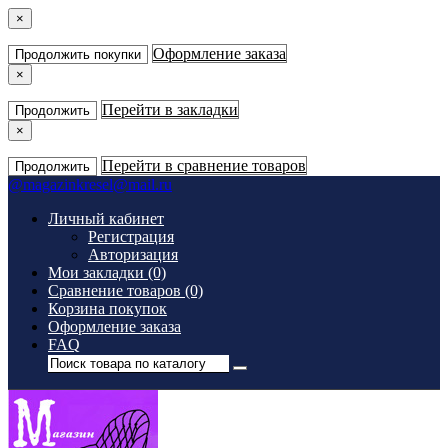
×
Оформление заказа
Продолжить покупки
×
Перейти в закладки
Продолжить
×
Перейти в сравнение товаров
Продолжить
@
magazinkresel@mail.ru
Личный кабинет
Регистрация
Авторизация
Мои закладки (0)
Сравнение товаров (0)
Корзина покупок
Оформление заказа
FAQ