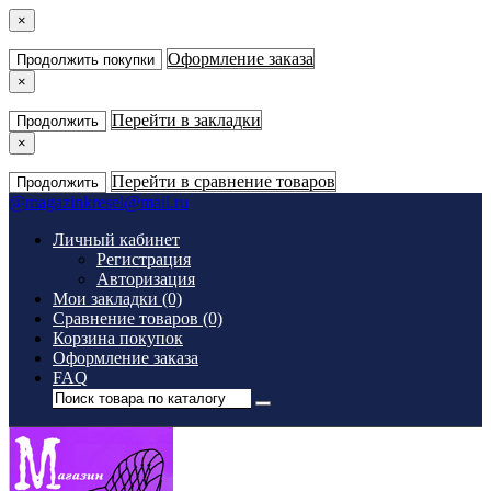
×
Оформление заказа
Продолжить покупки
×
Перейти в закладки
Продолжить
×
Перейти в сравнение товаров
Продолжить
@
magazinkresel@mail.ru
Личный кабинет
Регистрация
Авторизация
Мои закладки (0)
Сравнение товаров (0)
Корзина покупок
Оформление заказа
FAQ