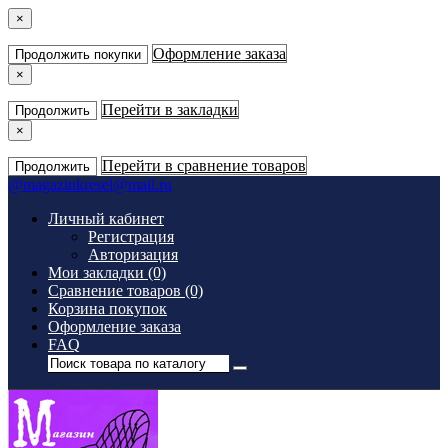
×
Оформление заказа
Продолжить покупки
×
Перейти в закладки
Продолжить
×
Перейти в сравнение товаров
Продолжить
@
magazinkresel@mail.ru
Личный кабинет
Регистрация
Авторизация
Мои закладки (0)
Сравнение товаров (0)
Корзина покупок
Оформление заказа
FAQ