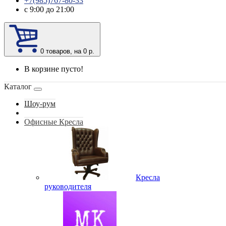
+7(985)767-80-33
с 9:00 до 21:00
0
товаров, на 0 р.
В корзине пусто!
Каталог
Шоу-рум
Офисные Кресла
Кресла
руководителя