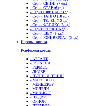
- Серия СВИНГ (7 ед.)
- Серия СТАР (6 ед.)
- Серия СФИНКС (3 ед.)
- Серия ТАНГО (18 ед.)
- Серия ТЕЛЕЦ (16 ед.)
- Серия ФЕНИКС (8 ед.)
- Серия ЧАРЛЬЗ (6 ед.)
- Серия ШЕФ (1 ед.)
- Серия ЮНИВЕРСАЛ (6 ед.)
Игровые кресла
Конференц кресла
- АТЛАНТ
- ГАЛАКСИ
- ГЕРМЕС
- ЛИДЕР
- ЛУННЫЙ ПРИНЦ
- МАГЕЛЛАН
- МЕНЕДЖЕР
- МИЛЕДИ
- МИНИСТР
- НАДИР
- ОРИОН
- ПРЕМЬЕР