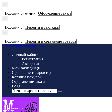
×
Оформление заказа
Продолжить покупки
×
Перейти в закладки
Продолжить
×
Перейти в сравнение товаров
Продолжить
@
magazinkresel@mail.ru
Личный кабинет
Регистрация
Авторизация
Мои закладки (0)
Сравнение товаров (0)
Корзина покупок
Оформление заказа
FAQ