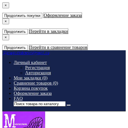
×
Оформление заказа
Продолжить покупки
×
Перейти в закладки
Продолжить
×
Перейти в сравнение товаров
Продолжить
@
magazinkresel@mail.ru
Личный кабинет
Регистрация
Авторизация
Мои закладки (0)
Сравнение товаров (0)
Корзина покупок
Оформление заказа
FAQ