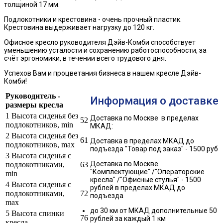
толщиной 17 мм.
Подлокотники и крестовина - очень прочный пластик.
Крестовина выдерживает нагрузку до 120 кг.
Офисное кресло руководителя Дэйв-Комби способствует
уменьшению усталости и сохранению работоспособности, за
счёт эргономики, в течении всего трудового дня.
Успехов Вам и процветания бизнеса в нашем кресле Дэйв-
Комби!
Руководитель -
Информация о доставке
размеры кресла
1 Высота сиденья без
Доставка по Москве в пределах
52
подлокотников, min
МКАД:
2 Высота сиденья без
61
Доставка в пределах МКАД до
подлокотников, max
подъезда
"Товар под заказ" - 1500 руб
3 Высота сиденья с
Доставка по Москве
подлокотниками,
63
"Комплектующие" /"Операторские
min
кресла" /"Офисные стулья" - 1500
4 Высота сиденья с
рублей в пределах МКАД до
подлокотниками,
72
подъезда
max
до 30 км от МКАД дополнительные 50
5 Высота спинки
76
рублей за каждый 1 км
кресла