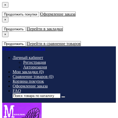
×
Оформление заказа
Продолжить покупки
×
Перейти в закладки
Продолжить
×
Перейти в сравнение товаров
Продолжить
@
magazinkresel@mail.ru
Личный кабинет
Регистрация
Авторизация
Мои закладки (0)
Сравнение товаров (0)
Корзина покупок
Оформление заказа
FAQ